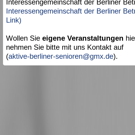
Interessengemeinschaft der Berliner Bet
Interessengemeinschaft der Berliner Bet
Link)
Wollen Sie
eigene Veranstaltungen
hie
nehmen Sie bitte mit uns Kontakt auf
(
aktive-berliner-senioren@gmx.de
).