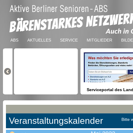
ABS
AKTUELLES
SERVICE
MITGLIEDER
BILD
Serviceportal des Lan
Berlin
Hilfestellung beim Finden vo
Dienstleistungen, Formulare,
Anmeldung bei Ämtern usw.
Veranstaltungskalender
Bitte 