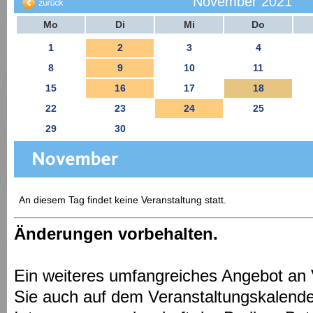
November 2021
Mo
Di
Mi
Do
1
2
3
4
8
9
10
11
15
16
17
18
22
23
24
25
29
30
An diesem Tag findet keine Veranstaltung statt.
Änderungen vorbehalten.
Ein weiteres umfangreiches Angebot an 
Sie auch auf dem Veranstaltungskalende