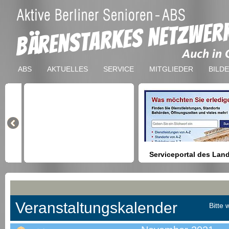
ABS
AKTUELLES
SERVICE
MITGLIEDER
BILD
Serviceportal des Lan
Berlin
Hilfestellung beim Finden vo
Dienstleistungen, Formulare,
Anmeldung bei Ämtern usw.
Veranstaltungskalender
Bitte 