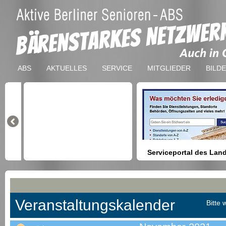
ABS
AKTUELLES
SERVICE
MITGLIEDER
BILD
Serviceportal des Lan
Berlin
Hilfestellung beim Finden vo
Dienstleistungen, Formulare,
Anmeldung bei Ämtern usw.
Veranstaltungskalender
Bitte 