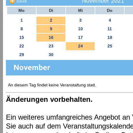
November 2021
Mo
Di
Mi
Do
1
2
3
4
8
9
10
11
15
16
17
18
22
23
24
25
29
30
An diesem Tag findet keine Veranstaltung statt.
Änderungen vorbehalten.
Ein weiteres umfangreiches Angebot an 
Sie auch auf dem Veranstaltungskalende