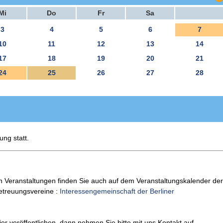
Mi
Do
Fr
Sa
3
4
5
6
7
10
11
12
13
14
17
18
19
20
21
24
25
26
27
28
ung statt.
n Veranstaltungen finden Sie auch auf dem Veranstaltungskalender der
Betreuungsvereine :
Interessengemeinschaft der Berliner
er veröffentlichen, dann nehmen Sie bitte mit uns Kontakt auf