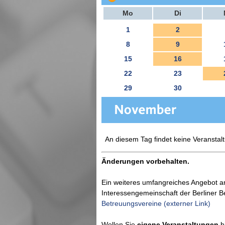
Mo
Di
1
2
8
9
15
16
22
23
29
30
An diesem Tag findet keine Veranstalt
Änderungen vorbehalten.
Ein weiteres umfangreiches Angebot a
Interessengemeinschaft der Berliner 
Betreuungsvereine (externer Link)
Wollen Sie
eigene Veranstaltungen
hi