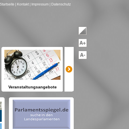
Startseite
| Kontakt
| Impressum
| Datenschutz
Veranstaltungsangebote
mitreden-mitgestalten
Heute schon etwas vor? Kennen
Sie Berlin und seine Angebote?
net nach Gruppen--->hier drücken