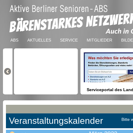
ABS
AKTUELLES
SERVICE
MITGLIEDER
BILD
Serviceportal des Lan
Berlin
Hilfestellung beim Finden vo
Dienstleistungen, Formulare,
Anmeldung bei Ämtern usw.
Veranstaltungskalender
Bitte 