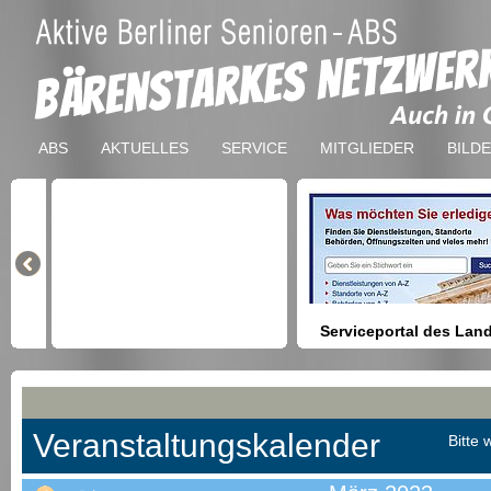
ABS
AKTUELLES
SERVICE
MITGLIEDER
BILD
Serviceportal des Lan
Berlin
Hilfestellung beim Finden vo
Dienstleistungen, Formulare,
Anmeldung bei Ämtern usw.
Veranstaltungskalender
Bitte 